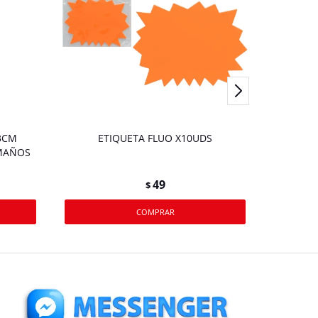
3CM
ETIQUETA FLUO X10UDS
STICKER
AMAÑOS
PLACHAS
CON
49
$