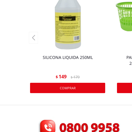
SILICONA LIQUIDA 250ML
PA
2
149
$
179
$