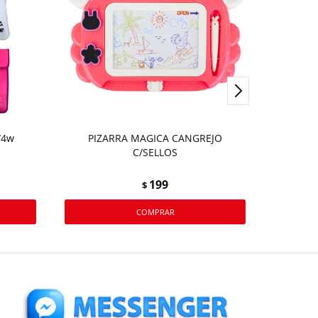
/4w
PIZARRA MAGICA CANGREJO
PA
C/SELLOS
199
$