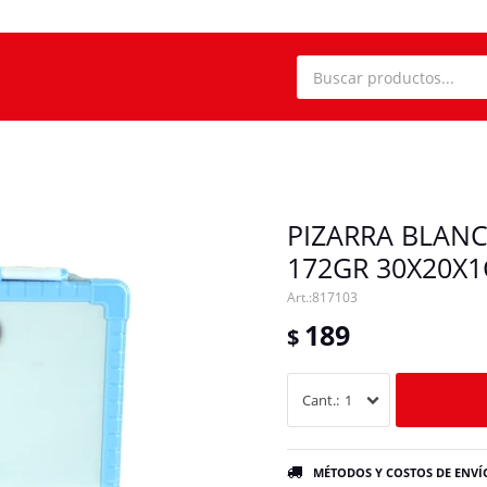
PIZARRA BLAN
172GR 30X20X
817103
189
$
1
MÉTODOS Y COSTOS DE ENVÍ