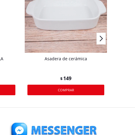
LA
Asadera de cerámica
Cuc
149
$