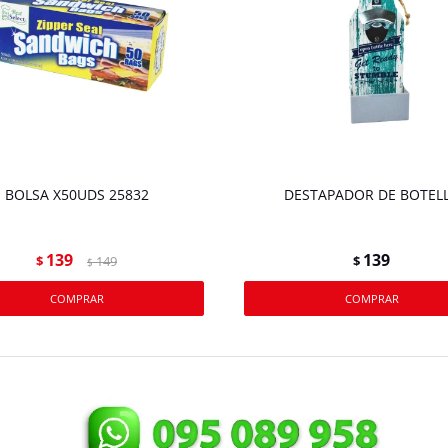
BOLSA X50UDS 25832
DESTAPADOR DE BOTEL
139
139
$
149
$
$