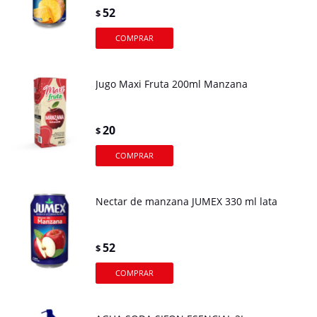
52
$
Jugo Maxi Fruta 200ml Manzana
20
$
Nectar de manzana JUMEX 330 ml lata
52
$