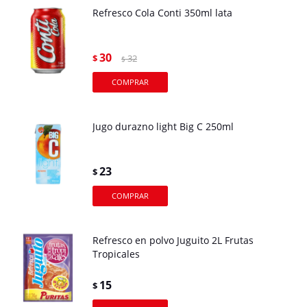
Refresco Cola Conti 350ml lata
30
$
32
$
Jugo durazno light Big C 250ml
23
$
Refresco en polvo Juguito 2L Frutas
Tropicales
15
$