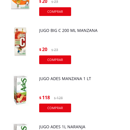
20
$
23
$
JUGO BIG C 200 ML MANZANA
20
$
23
$
JUGO ADES MANZANA 1 LT
118
$
128
$
JUGO ADES 1L NARANJA