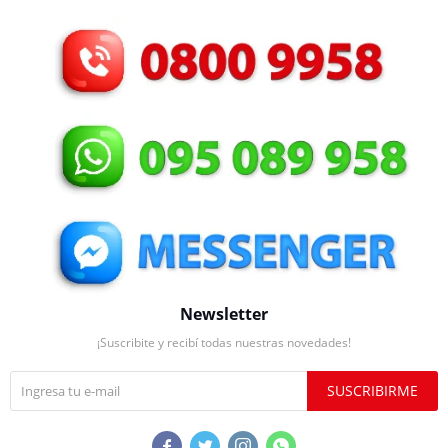
Newsletter
¡Suscribite y recibí todas nuestras novedades!
SUSCRIBIRME



