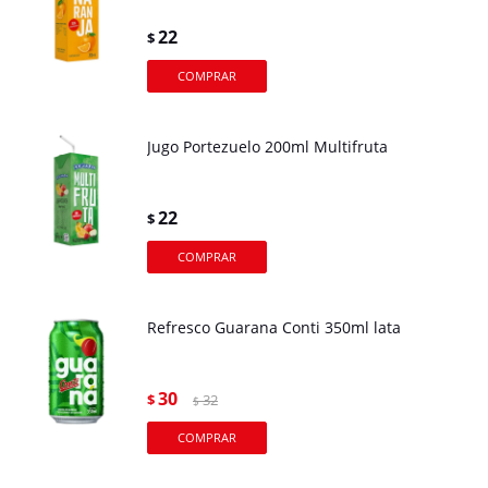
22
$
Jugo Portezuelo 200ml Multifruta
22
$
Refresco Guarana Conti 350ml lata
30
$
32
$