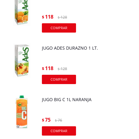
118
$
128
$
JUGO ADES DURAZNO 1 LT.
118
$
128
$
JUGO BIG C 1L NARANJA
75
$
76
$