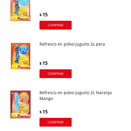
15
$
Refresco en polvo Juguito 2L pera
15
$
Refresco en polvo Juguito 2L Naranja
Mango
15
$