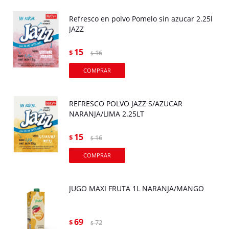
Refresco en polvo Pomelo sin azucar 2.25l
JAZZ
15
$
16
$
REFRESCO POLVO JAZZ S/AZUCAR
NARANJA/LIMA 2.25LT
15
$
16
$
JUGO MAXI FRUTA 1L NARANJA/MANGO
69
$
72
$