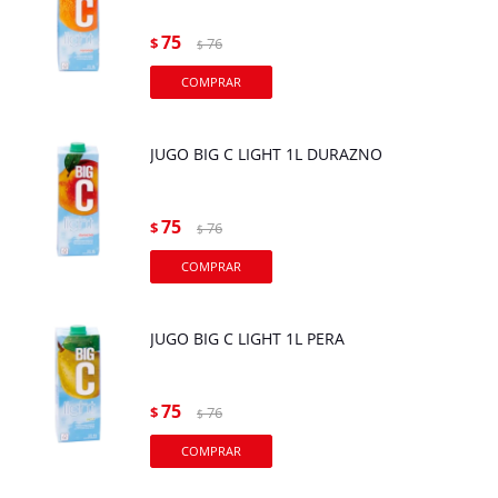
75
$
76
$
JUGO BIG C LIGHT 1L DURAZNO
75
$
76
$
JUGO BIG C LIGHT 1L PERA
75
$
76
$