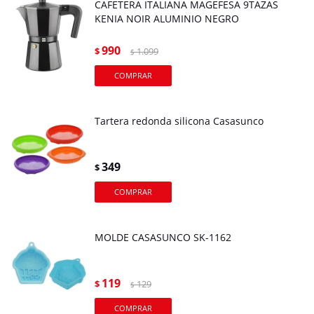
CAFETERA ITALIANA MAGEFESA 9TAZAS
KENIA NOIR ALUMINIO NEGRO
990
$
1.099
$
Tartera redonda silicona Casasunco
349
$
MOLDE CASASUNCO SK-1162
119
$
129
$