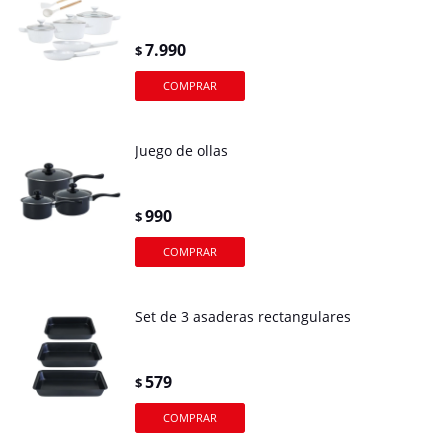
7.990
$
Juego de ollas
990
$
Set de 3 asaderas rectangulares
579
$