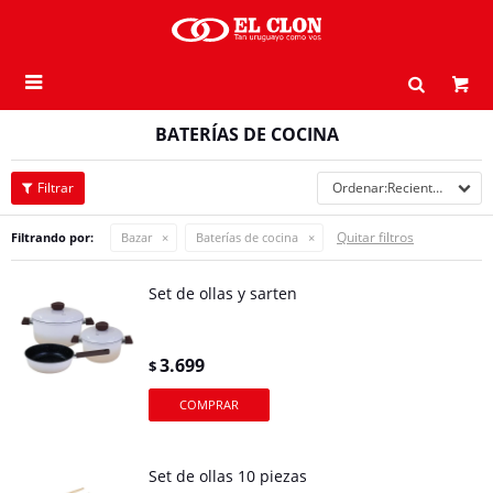

BATERÍAS DE COCINA
Recientes
Quitar filtros
Filtrando por:
Bazar
Baterías de cocina
Set de ollas y sarten
3.699
$
Set de ollas 10 piezas