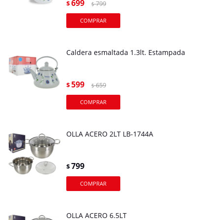
699
$
799
$
Caldera esmaltada 1.3lt. Estampada
599
$
659
$
OLLA ACERO 2LT LB-1744A
799
$
OLLA ACERO 6.5LT