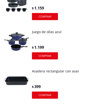
1.159
$
Juego de ollas azul
1.199
$
Asadera rectangular con asas
399
$