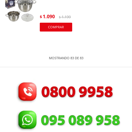
1.090
$
1.199
$
MOSTRANDO
83
DE
83