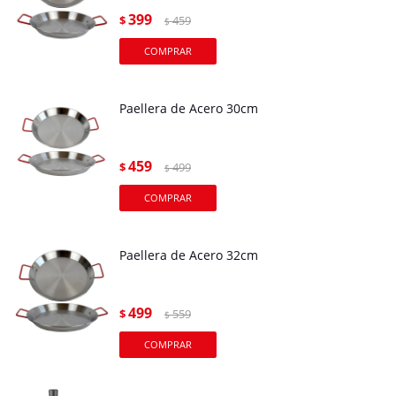
399
$
459
$
Paellera de Acero 30cm
459
$
499
$
Paellera de Acero 32cm
499
$
559
$