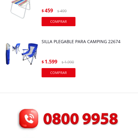
459
$
499
$
SILLA PLEGABLE PARA CAMPING 22674
1.599
$
1.990
$