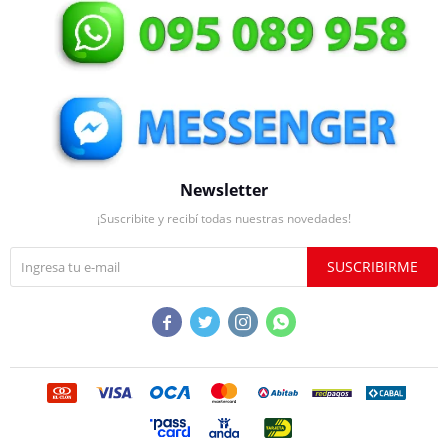
Newsletter
¡Suscribite y recibí todas nuestras novedades!
SUSCRIBIRME



