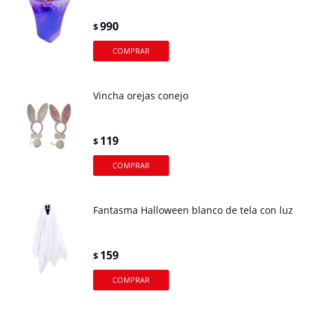
990
$
Vincha orejas conejo
119
$
Fantasma Halloween blanco de tela con luz
159
$