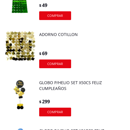
49
$
ADORNO COTILLON
69
$
GLOBO P/HELIO SET X50CS FELIZ
CUMPLEAÑOS
299
$