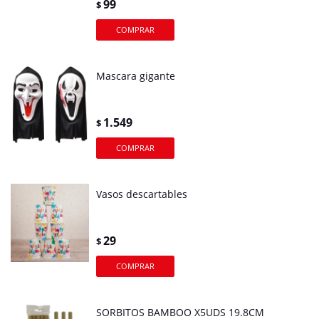
99
$
Mascara gigante
1.549
$
Vasos descartables
29
$
SORBITOS BAMBOO X5UDS 19.8CM