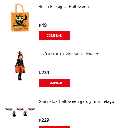
Bolsa Ecologica Halloween
49
$
Disfraz tutu + vincha Halloween
239
$
Guirnalda Halloween gato y murcielago
229
$