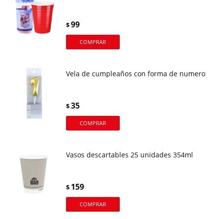
99
$
Vela de cumpleaños con forma de numero
35
$
Vasos descartables 25 unidades 354ml
159
$