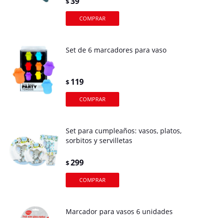
39
$
Set de 6 marcadores para vaso
119
$
Set para cumpleaños: vasos, platos,
sorbitos y servilletas
299
$
Marcador para vasos 6 unidades