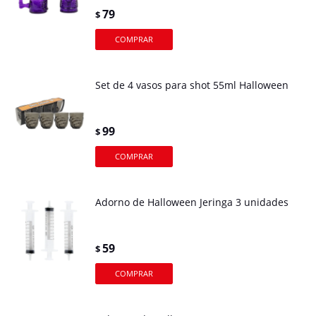
79
$
Set de 4 vasos para shot 55ml Halloween
99
$
Adorno de Halloween Jeringa 3 unidades
59
$