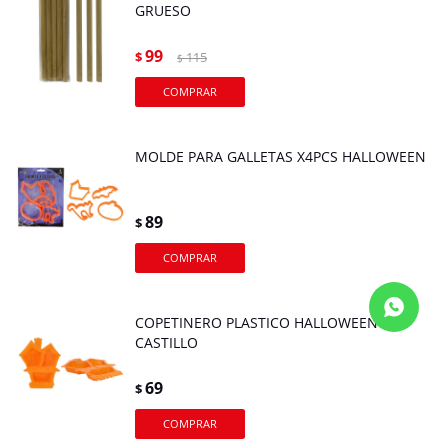
GRUESO
99
$
115
$
MOLDE PARA GALLETAS X4PCS HALLOWEEN
89
$
COPETINERO PLASTICO HALLOWEEN
CASTILLO
69
$