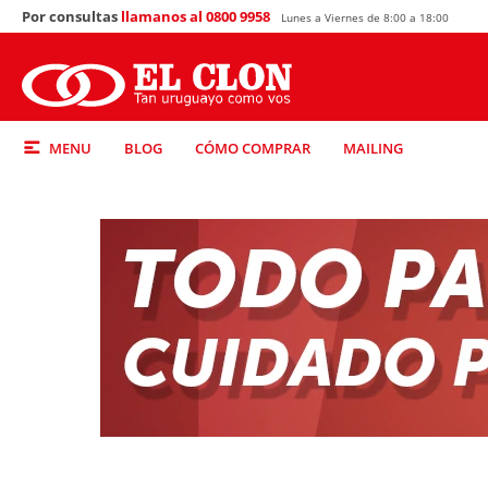
Por consultas
llamanos al 0800 9958
Lunes a Viernes de 8:00 a 18:00
MENU
BLOG
CÓMO COMPRAR
MAILING