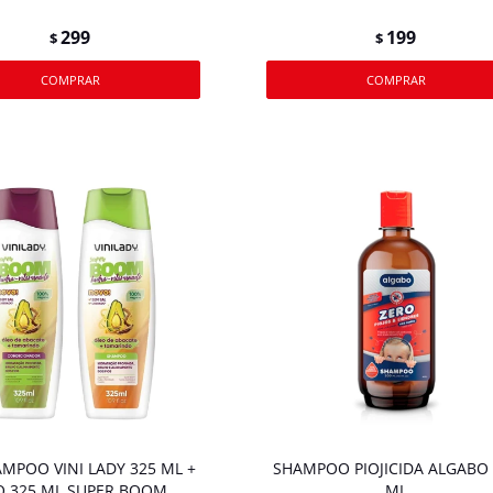
299
199
$
$
AMPOO VINI LADY 325 ML +
SHAMPOO PIOJICIDA ALGABO 
O 325 ML SUPER BOOM
ML