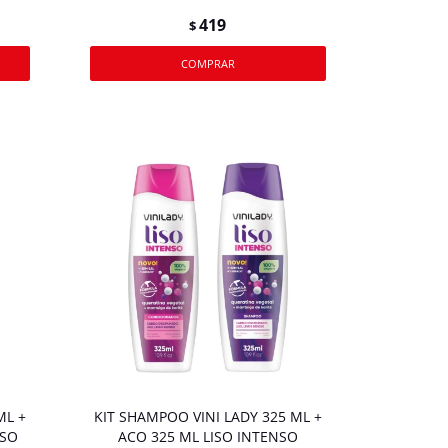
419
$
ML +
KIT SHAMPOO VINI LADY 325 ML +
OSO
ACO 325 ML LISO INTENSO