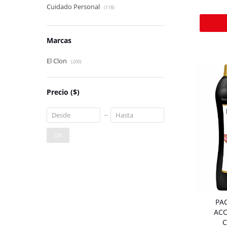
Cuidado Personal
(118)
Marcas
El Clon
(200)
Precio
($)
OK
PA
ACO
C