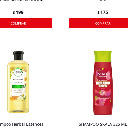
199
175
$
$
mpoo Herbal Essences
SHAMPOO SKALA 325 ML