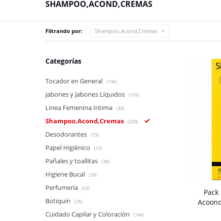
SHAMPOO,ACOND,CREMAS
Filtrando por:
Shampoo,Acond,Cremas
Categorías
Tocador en General
(106)
Jabones y Jabones Líquidos
(105)
Linea Femenina Intima
(40)
Shampoo,Acond,Cremas
(200)
Desodorantes
(73)
Papel Higiénico
(10)
Pañales y toallitas
(38)
Higiene Bucal
(39)
Perfumería
(53)
Pack
Botiquín
Acoond
(28)
Cuidado Capilar y Coloración
(144)