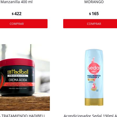
Manzanilla 400 ml
MORANGO
422
165
$
$
 TRATAMIENDO HADIBELL
Acondicionador Sedal 190ml A