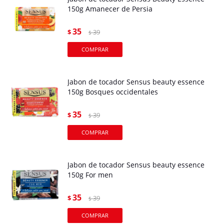
150g Amanecer de Persia
35
$
39
$
Jabon de tocador Sensus beauty essence
150g Bosques occidentales
35
$
39
$
Jabon de tocador Sensus beauty essence
150g For men
35
$
39
$