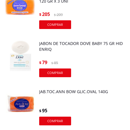
120 GR X 3 UNI
205
$
209
$
JABON DE TOCADOR DOVE BABY 75 GR HID
ENRIQ
79
$
85
$
JAB.TOC.ANN BOW GLIC.OVAL 140G
95
$