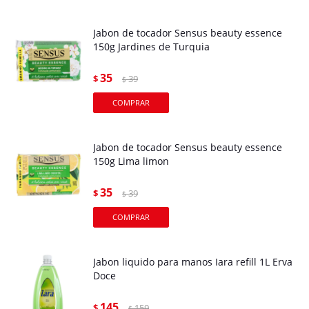
Jabon de tocador Sensus beauty essence
150g Jardines de Turquia
35
$
39
$
Jabon de tocador Sensus beauty essence
150g Lima limon
35
$
39
$
Jabon liquido para manos Iara refill 1L Erva
Doce
145
$
159
$