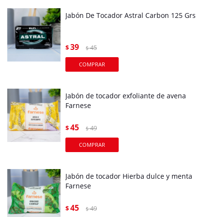
Jabón De Tocador Astral Carbon 125 Grs
39
$
45
$
Jabón de tocador exfoliante de avena
Farnese
45
$
49
$
Jabón de tocador Hierba dulce y menta
Farnese
45
$
49
$