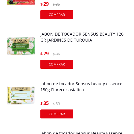
29
$
35
$
JABON DE TOCADOR SENSUS BEAUTY 120
GR JARDINES DE TURQUIA
29
$
35
$
Jabon de tocador Sensus beauty essence
150g Florecer asiatico
35
$
39
$
Jabon de tocador Sensus Beauty Essence