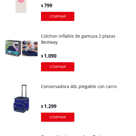
799
$
Colchon inflable de gamuza 2 plazas
Bestway
1.090
$
Conservadora 40L plegable con carro
1.299
$