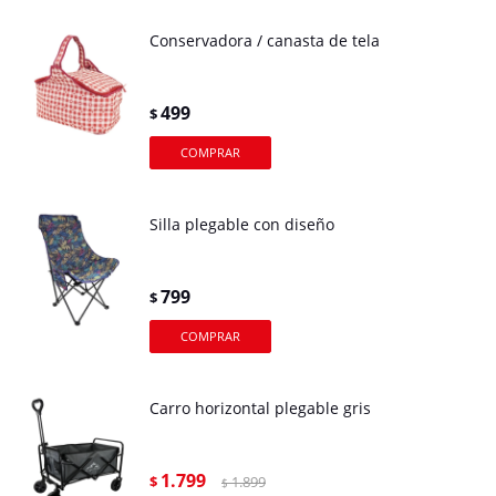
Conservadora / canasta de tela
499
$
Silla plegable con diseño
799
$
Carro horizontal plegable gris
1.799
$
1.899
$