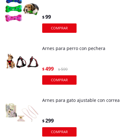
99
$
Arnes para perro con pechera
499
$
599
$
Arnes para gato ajustable con correa
299
$