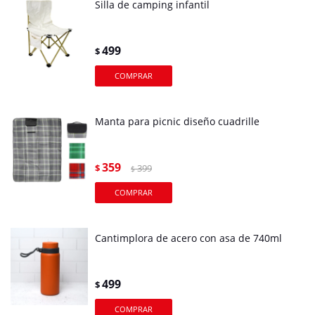
Silla de camping infantil
499
$
Manta para picnic diseño cuadrille
359
$
399
$
Cantimplora de acero con asa de 740ml
499
$