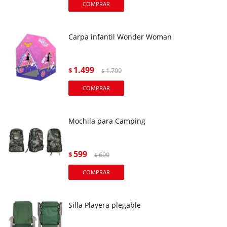
Carpa infantil Wonder Woman
1.499
$
1.799
$
Mochila para Camping
599
$
699
$
Silla Playera plegable