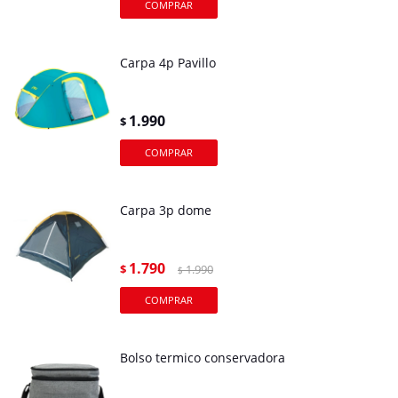
Carpa 4p Pavillo
1.990
$
Carpa 3p dome
1.790
$
1.990
$
Bolso termico conservadora