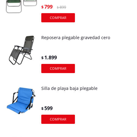
799
$
899
$
Reposera plegable gravedad cero
1.899
$
Silla de playa baja plegable
599
$