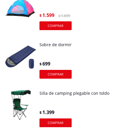
1.599
$
1.699
$
Sobre de dormir
699
$
Silla de camping plegable con toldo
1.399
$