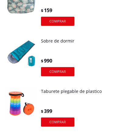
159
$
Sobre de dormir
990
$
Taburete plegable de plastico
399
$