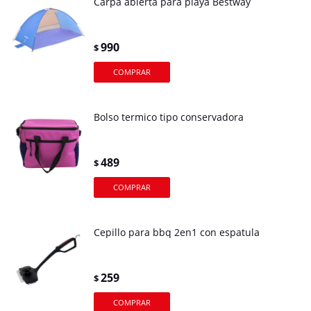
Carpa abierta para playa Bestway
990
$
Bolso termico tipo conservadora
489
$
Cepillo para bbq 2en1 con espatula
259
$