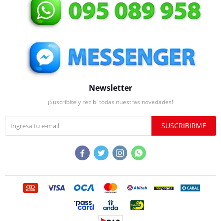
Newsletter
¡Suscribite y recibí todas nuestras novedades!
SUSCRIBIRME



