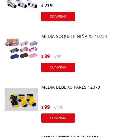
219
$
MEDIA SOQUETE NIÑA X3 10734
89
$
99
$
MEDIA BEBE X3 PARES 12070
99
$
119
$