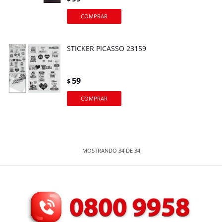
STICKER PICASSO 23159
59
$
MOSTRANDO
34
DE
34