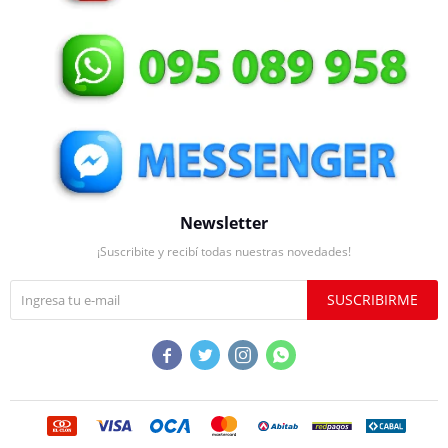
Newsletter
¡Suscribite y recibí todas nuestras novedades!
SUSCRIBIRME



