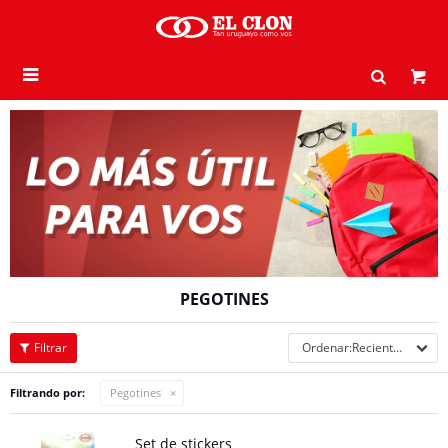

PEGOTINES
Recientes
Filtrando por:
Pegotines
Set de stickers