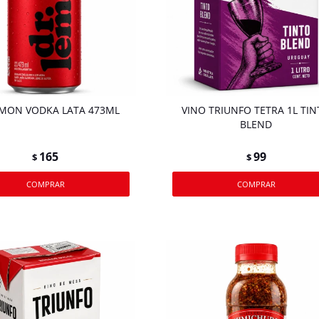
EMON VODKA LATA 473ML
VINO TRIUNFO TETRA 1L TI
BLEND
165
99
$
$