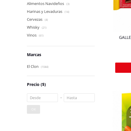
Alimentos Navideños
(3)
Harinas y Levaduras
(14)
Cervezas
(4)
Whisky
(21)
Vinos
(61)
GALL
Marcas
El Clon
(1044)
Precio
($)
OK