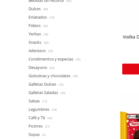
Bebidas sin Alcohol
(66)
Dulces
(40)
Enlatados
(73)
Fideos
(82)
Yerbas
(36)
Vodka 
Snacks
(82)
Aderezos
(35)
Condimentos y especias
(35)
Desayuno
(62)
Golosinas y chocolates
(99)
Galletas Dulces
(52)
Galletas Saladas
(43)
Salsas
(13)
Legumbres
(24)
Café y Té
(43)
Postres
(21)
Sopas
(6)