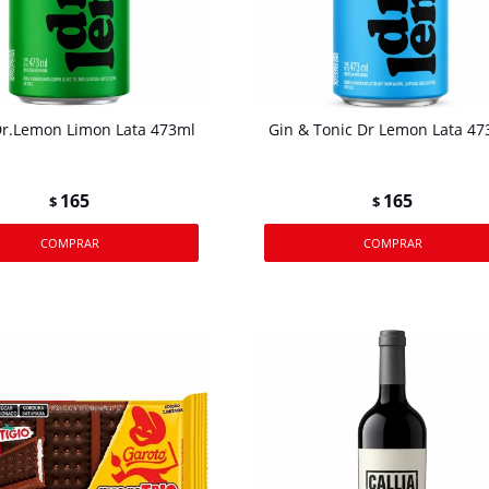
Dr.Lemon Limon Lata 473ml
Gin & Tonic Dr Lemon Lata 47
165
165
$
$