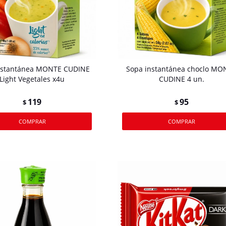
nstantánea MONTE CUDINE
Sopa instantánea choclo MO
Light Vegetales x4u
CUDINE 4 un.
119
95
$
$