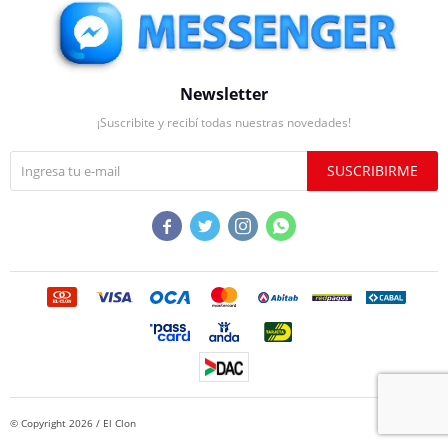
Newsletter
¡Suscribite y recibí todas nuestras novedades!
SUSCRIBIRME




© Copyright 2026 / El Clon