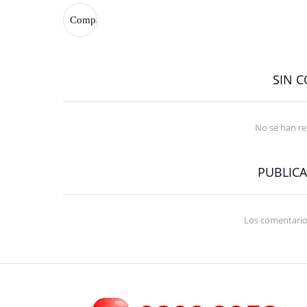
SIN 
No se han r
PUBLIC
Los comentario