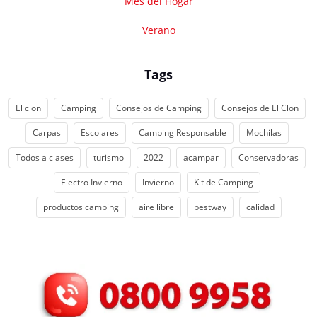
Mes del Hogar
Verano
Tags
El clon
Camping
Consejos de Camping
Consejos de El Clon
Carpas
Escolares
Camping Responsable
Mochilas
Todos a clases
turismo
2022
acampar
Conservadoras
Electro Invierno
Invierno
Kit de Camping
productos camping
aire libre
bestway
calidad