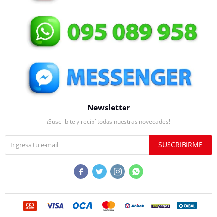
Newsletter
¡Suscribite y recibí todas nuestras novedades!
SUSCRIBIRME



