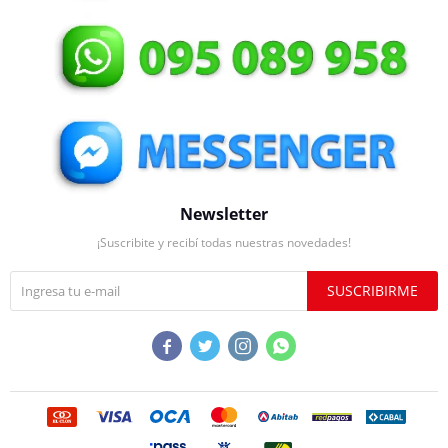
Newsletter
¡Suscribite y recibí todas nuestras novedades!
SUSCRIBIRME



