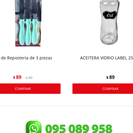
 de Reposteria de 3 piezas
ACEITERA VIDRIO LABEL 2
89
89
$
99
$
$