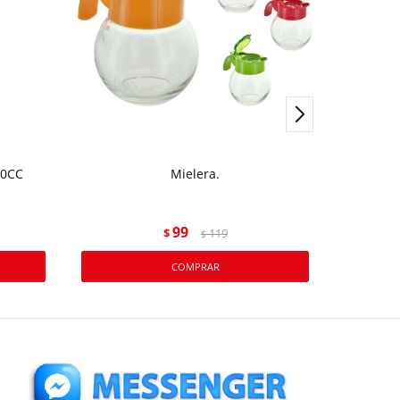
50CC
Mielera.
ACEI
99
$
119
$