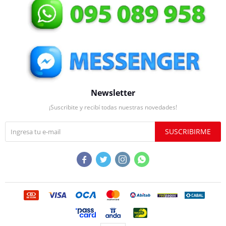
Newsletter
¡Suscribite y recibí todas nuestras novedades!
SUSCRIBIRME



