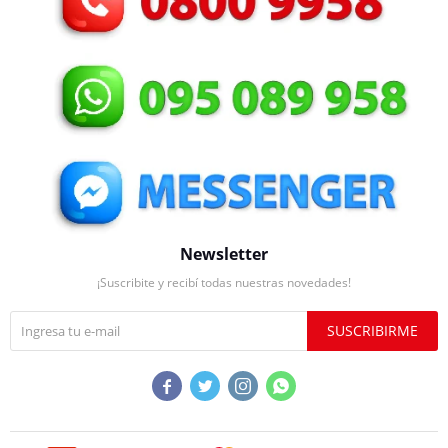
Newsletter
¡Suscribite y recibí todas nuestras novedades!
SUSCRIBIRME



