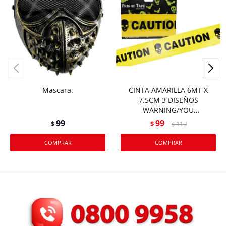
Mascara.
CINTA AMARILLA 6MT X
7.5CM 3 DISEÑOS
WARNING/YOU
DARE/CAUTION 26712
99
99
$
$
119
$