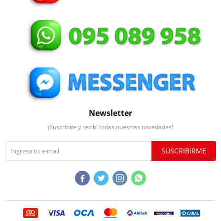
Newsletter
¡Suscribite y recibí todas nuestras novedades!
SUSCRIBIRME



