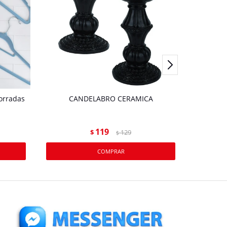
forradas
CANDELABRO CERAMICA
ALHA
CILINDR
119
$
129
$