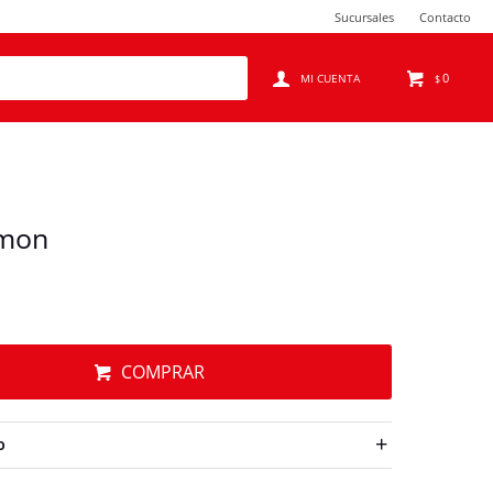
Sucursales
Contacto
0
$
imon
COMPRAR
O