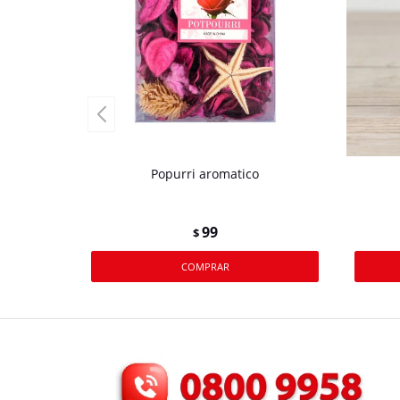
Popurri aromatico
99
$