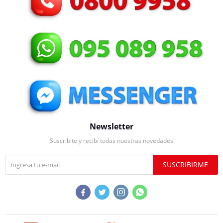
Newsletter
¡Suscribite y recibí todas nuestras novedades!
SUSCRIBIRME



