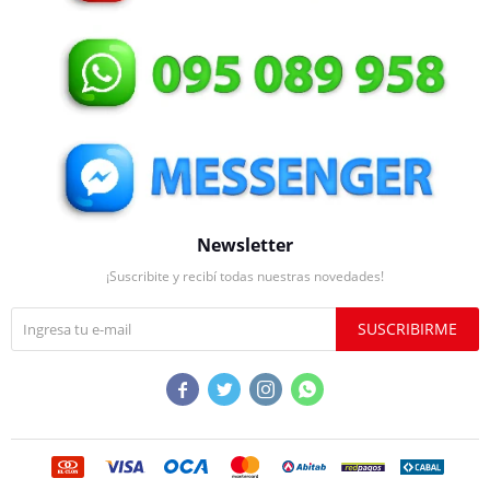
Newsletter
¡Suscribite y recibí todas nuestras novedades!
SUSCRIBIRME



