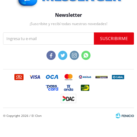
Newsletter
¡Suscribite y recibí todas nuestras novedades!
SUSCRIBIRME




© Copyright 2026 / El Clon