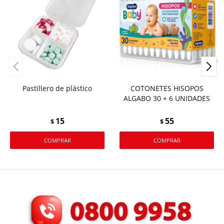
Pastillero de plástico
COTONETES HISOPOS
ALGABO 30 + 6 UNIDADES
15
55
$
$