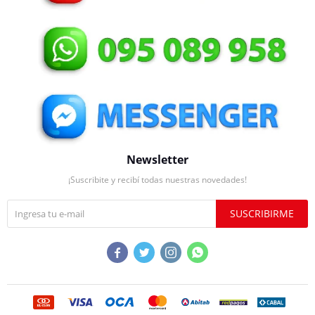
Newsletter
¡Suscribite y recibí todas nuestras novedades!
SUSCRIBIRME



