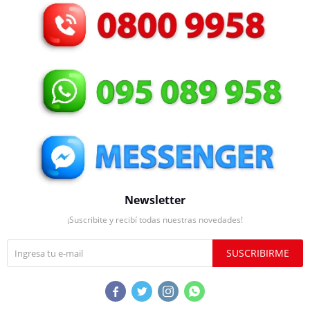
Newsletter
¡Suscribite y recibí todas nuestras novedades!
SUSCRIBIRME



