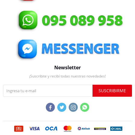
Newsletter
¡Suscribite y recibí todas nuestras novedades!
SUSCRIBIRME



