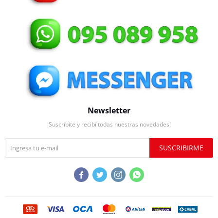
Newsletter
¡Suscribite y recibí todas nuestras novedades!
SUSCRIBIRME



