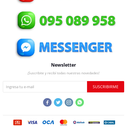
Newsletter
¡Suscribite y recibí todas nuestras novedades!
SUSCRIBIRME



