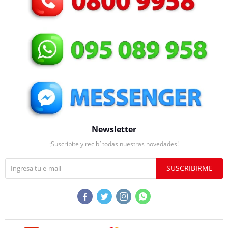
Newsletter
¡Suscribite y recibí todas nuestras novedades!
SUSCRIBIRME



