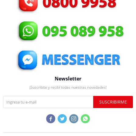
Newsletter
¡Suscribite y recibí todas nuestras novedades!
SUSCRIBIRME



