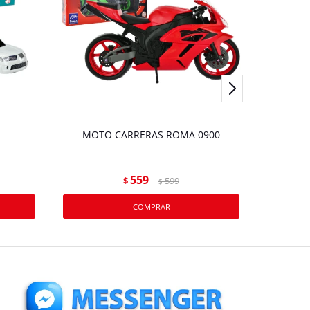
MOTO CARRERAS ROMA 0900
CAM
559
$
599
$