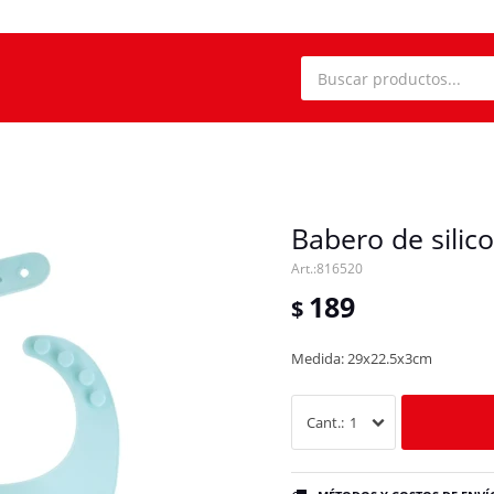
Babero de silic
816520
189
$
Medida: 29x22.5x3cm
1