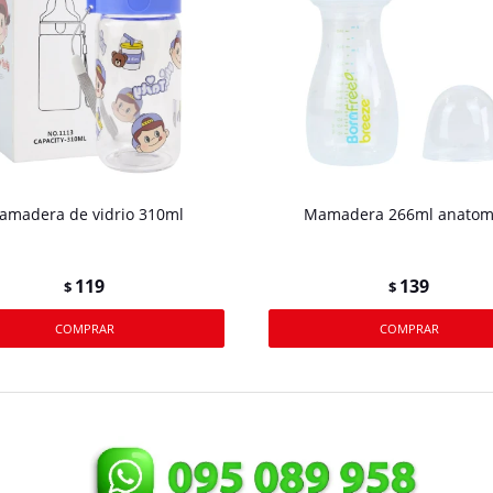
amadera de vidrio 310ml
Mamadera 266ml anatom
119
139
$
$