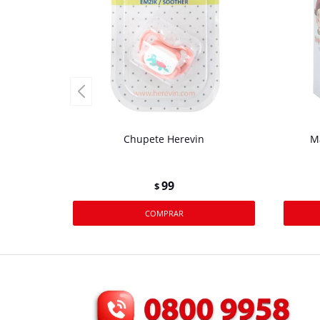
Chupete Herevin
M
99
$