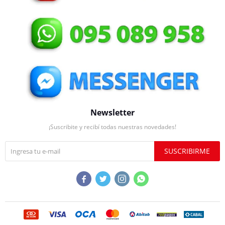
Newsletter
¡Suscribite y recibí todas nuestras novedades!
SUSCRIBIRME



