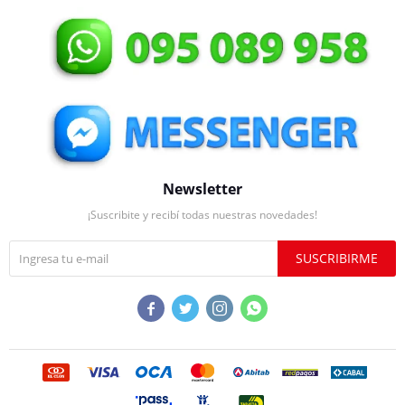
Newsletter
¡Suscribite y recibí todas nuestras novedades!
SUSCRIBIRME



