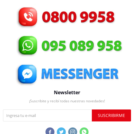
Newsletter
¡Suscribite y recibí todas nuestras novedades!
SUSCRIBIRME



