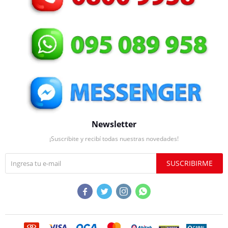
Newsletter
¡Suscribite y recibí todas nuestras novedades!
SUSCRIBIRME



