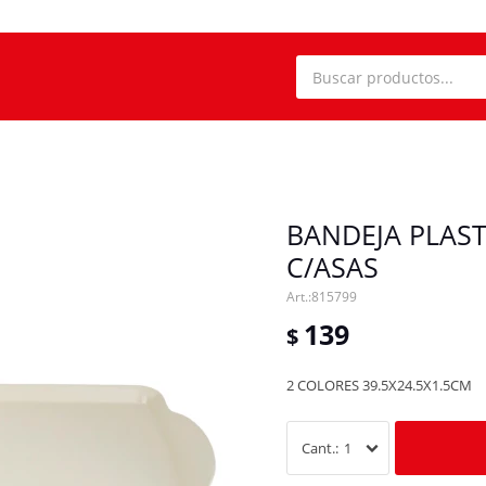
BANDEJA PLAS
C/ASAS
815799
139
$
2 COLORES 39.5X24.5X1.5CM
1