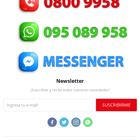
Newsletter
¡Suscribite y recibí todas nuestras novedades!
SUSCRIBIRME



