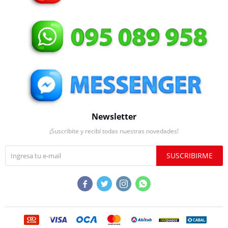
Newsletter
¡Suscribite y recibí todas nuestras novedades!
SUSCRIBIRME



