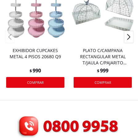
EXHIBIDOR CUPCAKES
PLATO C/CAMPANA
METAL 4 PISOS 20680 Q9
RECTANGULAR METAL
T/JAULA C/PAJARITO
25X38.5X26CM 24023
990
999
$
$