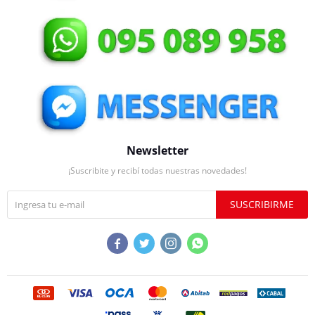
Newsletter
¡Suscribite y recibí todas nuestras novedades!
SUSCRIBIRME



