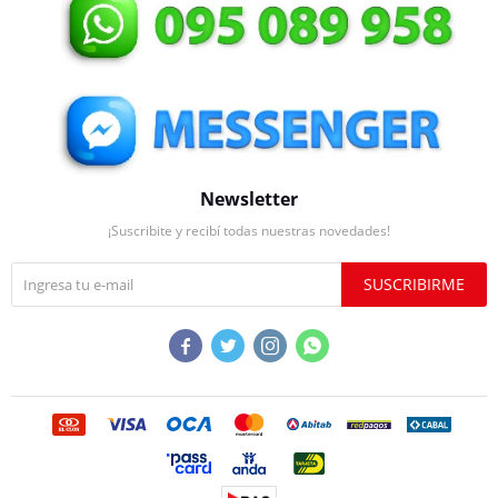
Newsletter
¡Suscribite y recibí todas nuestras novedades!
SUSCRIBIRME



