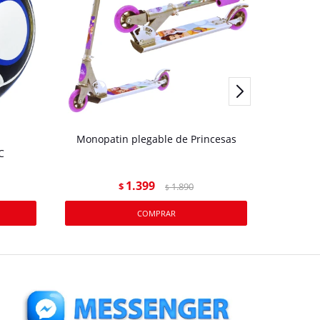
Monopatin plegable de Princesas
Monop
C
1.399
$
1.890
$