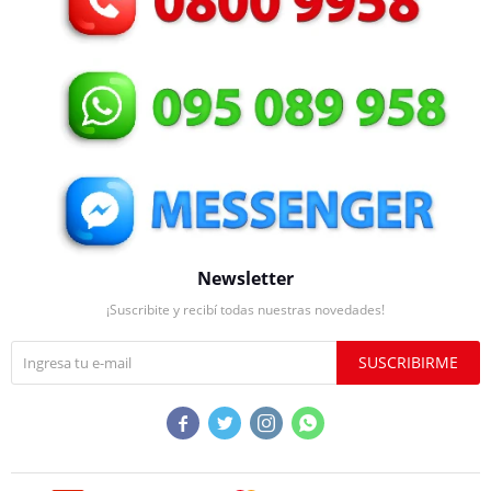
Newsletter
¡Suscribite y recibí todas nuestras novedades!
SUSCRIBIRME



