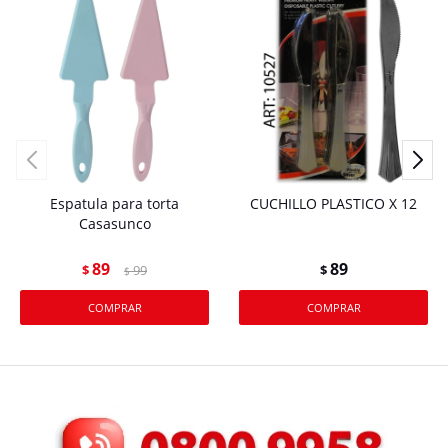
Espatula para torta
CUCHILLO PLASTICO X 12
Casasunco
89
89
$
99
$
$