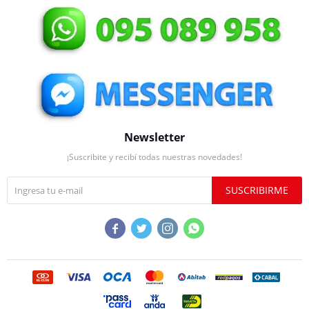
Newsletter
¡Suscribite y recibí todas nuestras novedades!
SUSCRIBIRME



