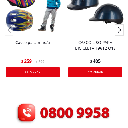
Casco para niño/a
CASCO LISO PARA
BICICLETA 19612 Q18
259
405
$
299
$
$