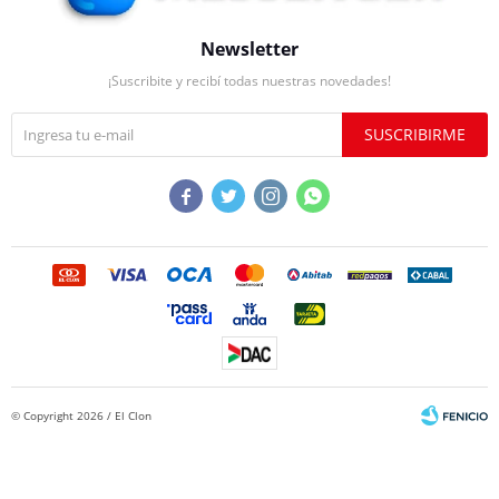
Newsletter
¡Suscribite y recibí todas nuestras novedades!
SUSCRIBIRME




© Copyright 2026 / El Clon