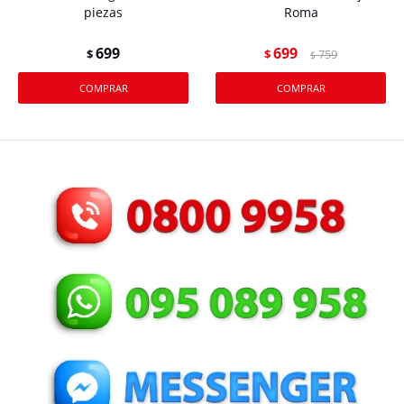
piezas
Roma
699
699
$
$
759
$