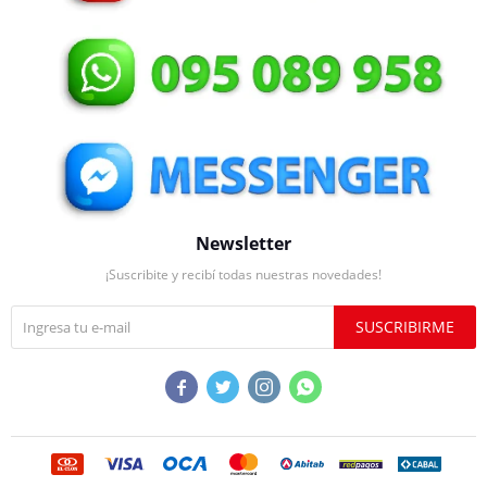
Newsletter
¡Suscribite y recibí todas nuestras novedades!
SUSCRIBIRME



