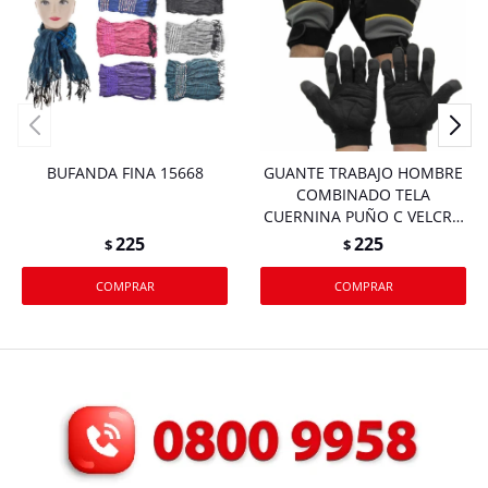
BUFANDA FINA 15668
GUANTE TRABAJO HOMBRE
COMBINADO TELA
CUERNINA PUÑO C VELCRO
15807 Q120 M.12
225
225
$
$