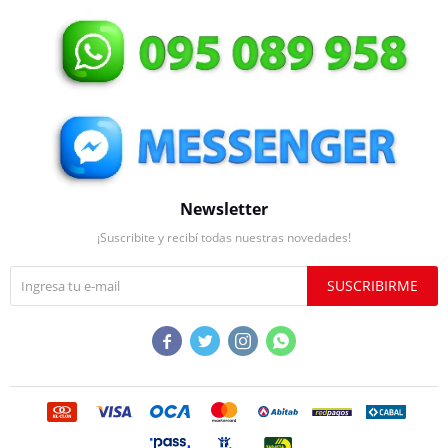
Newsletter
¡Suscribite y recibí todas nuestras novedades!
SUSCRIBIRME



