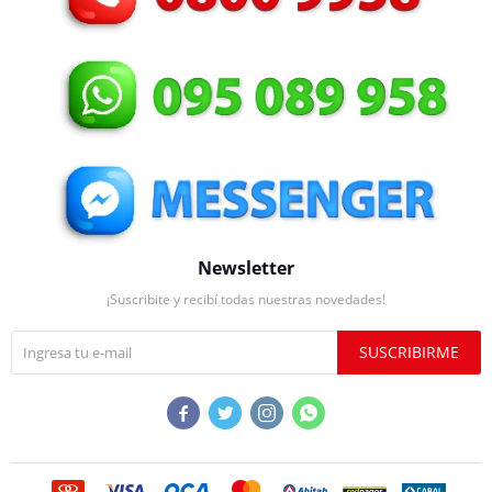
Newsletter
¡Suscribite y recibí todas nuestras novedades!
SUSCRIBIRME



